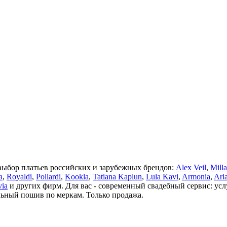
выбор платьев российских и зарубежных брендов:
Alex Veil
,
Mill
a
,
Royaldi
,
Pollardi
,
Kookla
,
Tatiana Kaplun
,
Lula Kavi
,
Armonia
,
Ari
via
и других фирм. Для вас - современный свадебный сервис: ус
льный пошив по меркам. Только продажа.