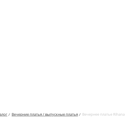
алог
Вечерние платья / выпускные платья
Вечернее платье Rihana
/
/