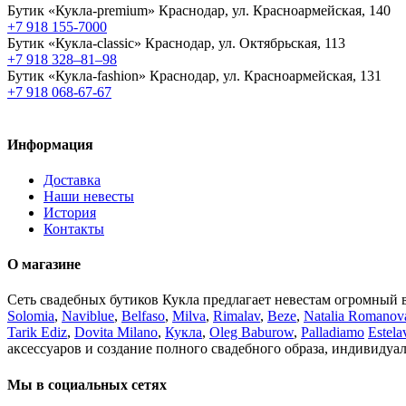
Бутик «Кукла-premium»
Краснодар, ул. Красноармейская, 140
+7 918 155-7000
Бутик «Кукла-classic»
Краснодар, ул. Октябрьская, 113
+7 918 328–81–98
Бутик «Кукла-fashion»
Краснодар, ул. Красноармейская, 131
+7 918 068-67-67
Информация
Доставка
Наши невесты
История
Контакты
О магазине
Сеть свадебных бутиков Кукла предлагает невестам огромный 
Solomia
,
Naviblue
,
Belfaso
,
Milva
,
Rimalav
,
Beze
,
Natalia Romanov
Tarik Ediz
,
Dovita Milano
,
Кукла
,
Oleg Baburow
,
Palladiamo
Estela
аксессуаров и создание полного свадебного образа, индивидуа
Мы в социальных сетях