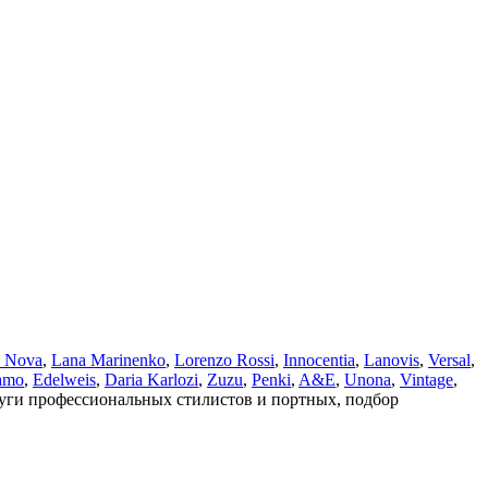
a Nova
,
Lana Marinenko
,
Lorenzo Rossi
,
Innocentia
,
Lanovis
,
Versal
,
amo
,
Edelweis
,
Daria Karlozi
,
Zuzu
,
Penki
,
A&Е
,
Unona
,
Vintage
,
луги профессиональных стилистов и портных, подбор