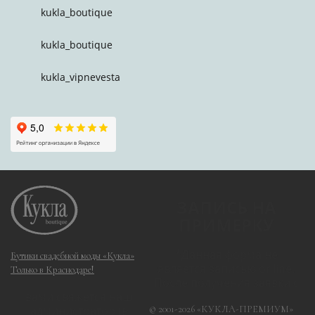
kukla_boutique
kukla_boutique
kukla_vipnevesta
ЗАПИСЬ НА
ПРИМЕРКУ
*
Данная форма не
Бутики свадебной моды «Кукла»
является записью online.
Только в Краснодаре!
После получения заявки с
вами свяжется наш
администратор (в
© 2001-2026 «КУКЛА-ПРЕМИУМ»