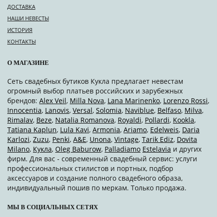
ДОСТАВКА
НАШИ НЕВЕСТЫ
ИСТОРИЯ
КОНТАКТЫ
О МАГАЗИНЕ
Сеть свадебных бутиков Кукла предлагает невестам
огромный выбор платьев российских и зарубежных
брендов:
Alex Veil
,
Milla Nova
,
Lana Marinenko
,
Lorenzo Rossi
,
Innocentia
,
Lanovis
,
Versal
,
Solomia
,
Naviblue
,
Belfaso
,
Milva
,
Rimalav
,
Beze
,
Natalia Romanova
,
Royaldi
,
Pollardi
,
Kookla
,
Tatiana Kaplun
,
Lula Kavi
,
Armonia
,
Ariamo
,
Edelweis
,
Daria
Karlozi
,
Zuzu
,
Penki
,
A&Е
,
Unona
,
Vintage
,
Tarik Ediz
,
Dovita
Milano
,
Кукла
,
Oleg Baburow
,
Palladiamo
Estelavia
и других
фирм. Для вас - современный свадебный сервис: услуги
профессиональных стилистов и портных, подбор
аксессуаров и создание полного свадебного образа,
индивидуальный пошив по меркам. Только продажа.
МЫ В СОЦИАЛЬНЫХ СЕТЯХ