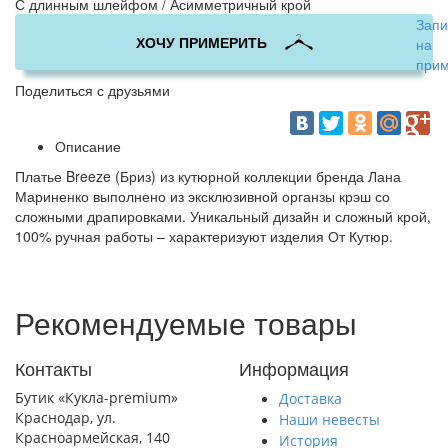
С длинным шлейфом / Асимметричный крой
Запи
ХОЧУ ПРИМЕРИТЬ
на
прим
Поделиться с друзьями
Описание
Платье Breeze (Бриз) из кутюрной коллекции бренда Лана
Мариненко выполнено из эксклюзивной органзы крэш со
сложными драпировками. Уникальный дизайн и сложный крой,
100% ручная работы – характеризуют изделия От Кутюр.
Рекомендуемые товары
Контакты
Информация
Бутик «Кукла-premium»
Доставка
Краснодар, ул.
Наши невесты
Красноармейская, 140
История