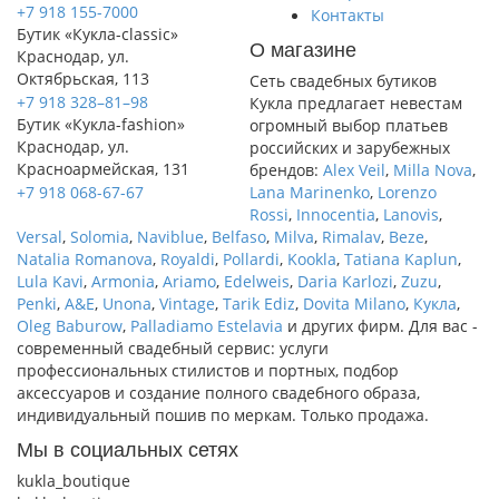
+7 918 155-7000
Контакты
Бутик «Кукла-classic»
О магазине
Краснодар, ул.
Октябрьская, 113
Сеть свадебных бутиков
+7 918 328–81–98
Кукла предлагает невестам
Бутик «Кукла-fashion»
огромный выбор платьев
Краснодар, ул.
российских и зарубежных
Красноармейская, 131
брендов:
Alex Veil
,
Milla Nova
,
+7 918 068-67-67
Lana Marinenko
,
Lorenzo
Rossi
,
Innocentia
,
Lanovis
,
Versal
,
Solomia
,
Naviblue
,
Belfaso
,
Milva
,
Rimalav
,
Beze
,
Natalia Romanova
,
Royaldi
,
Pollardi
,
Kookla
,
Tatiana Kaplun
,
Lula Kavi
,
Armonia
,
Ariamo
,
Edelweis
,
Daria Karlozi
,
Zuzu
,
Penki
,
A&Е
,
Unona
,
Vintage
,
Tarik Ediz
,
Dovita Milano
,
Кукла
,
Oleg Baburow
,
Palladiamo
Estelavia
и других фирм. Для вас -
современный свадебный сервис: услуги
профессиональных стилистов и портных, подбор
аксессуаров и создание полного свадебного образа,
индивидуальный пошив по меркам. Только продажа.
Мы в социальных сетях
kukla_boutique