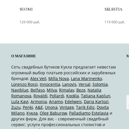
SUOMI
SELESTIA
129 000 руб.
119 000 руб.
О МАГАЗИНЕ
М
Сеть свадебных бутиков Кукла предлагает невестам
огромный выбор платьев российских и зарубежных
брендов:
Alex Veil
,
Milla Nova
,
Lana Marinenko
,
Lorenzo Rossi
,
Innocentia
,
Lanovis
,
Versal
,
Solomia
,
Naviblue
,
Belfaso
,
Milva
,
Rimalav
,
Beze
,
Natalia
Romanova
,
Royaldi
,
Pollardi
,
Kookla
,
Tatiana Kaplun
,
Lula Kavi
,
Armonia
,
Ariamo
,
Edelweis
,
Daria Karlozi
,
Zuzu
,
Penki
,
A&Е
,
Unona
,
Vintage
,
Tarik Ediz
,
Dovita
Milano
,
Кукла
,
Oleg Baburow
,
Palladiamo
Estelavia
и
других фирм. Для вас - современный свадебный
сервис: услуги профессиональных стилистов и