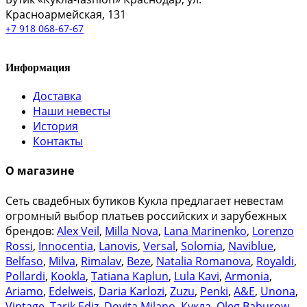
Красноармейская, 131
+7 918 068-67-67
Информация
Доставка
Наши невесты
История
Контакты
О магазине
Сеть свадебных бутиков Кукла предлагает невестам
огромный выбор платьев российских и зарубежных
брендов:
Alex Veil
,
Milla Nova
,
Lana Marinenko
,
Lorenzo
Rossi
,
Innocentia
,
Lanovis
,
Versal
,
Solomia
,
Naviblue
,
Belfaso
,
Milva
,
Rimalav
,
Beze
,
Natalia Romanova
,
Royaldi
,
Pollardi
,
Kookla
,
Tatiana Kaplun
,
Lula Kavi
,
Armonia
,
Ariamo
,
Edelweis
,
Daria Karlozi
,
Zuzu
,
Penki
,
A&Е
,
Unona
,
Vintage
,
Tarik Ediz
,
Dovita Milano
,
Кукла
,
Oleg Baburow
,