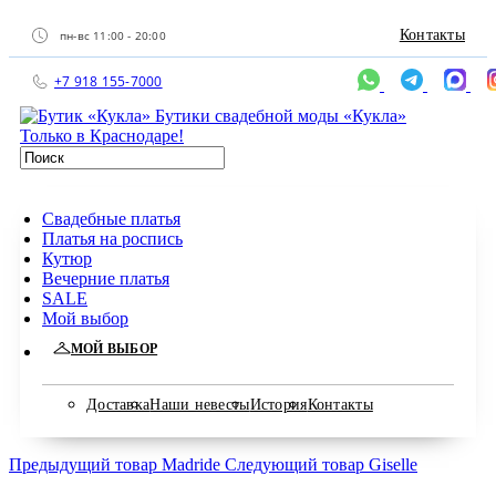
Контакты
пн-вс 11:00 - 20:00
+7 918 155-7000
Бутики свадебной моды «Кукла»
Только в Краснодаре!
Свадебные платья
Платья на роспись
Кутюр
Вечерние платья
SALE
Мой выбор
МОЙ ВЫБОР
Доставка
Наши невесты
История
Контакты
Предыдущий товар
Madride
Следующий товар
Giselle