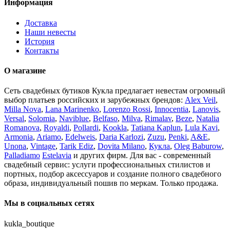
Информация
Доставка
Наши невесты
История
Контакты
О магазине
Сеть свадебных бутиков Кукла предлагает невестам огромный
выбор платьев российских и зарубежных брендов:
Alex Veil
,
Milla Nova
,
Lana Marinenko
,
Lorenzo Rossi
,
Innocentia
,
Lanovis
,
Versal
,
Solomia
,
Naviblue
,
Belfaso
,
Milva
,
Rimalav
,
Beze
,
Natalia
Romanova
,
Royaldi
,
Pollardi
,
Kookla
,
Tatiana Kaplun
,
Lula Kavi
,
Armonia
,
Ariamo
,
Edelweis
,
Daria Karlozi
,
Zuzu
,
Penki
,
A&Е
,
Unona
,
Vintage
,
Tarik Ediz
,
Dovita Milano
,
Кукла
,
Oleg Baburow
,
Palladiamo
Estelavia
и других фирм. Для вас - современный
свадебный сервис: услуги профессиональных стилистов и
портных, подбор аксессуаров и создание полного свадебного
образа, индивидуальный пошив по меркам. Только продажа.
Мы в социальных сетях
kukla_boutique