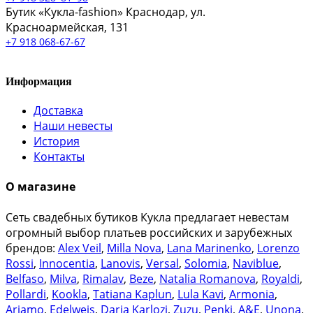
Бутик «Кукла-fashion»
Краснодар, ул.
Красноармейская, 131
+7 918 068-67-67
Информация
Доставка
Наши невесты
История
Контакты
О магазине
Сеть свадебных бутиков Кукла предлагает невестам
огромный выбор платьев российских и зарубежных
брендов:
Alex Veil
,
Milla Nova
,
Lana Marinenko
,
Lorenzo
Rossi
,
Innocentia
,
Lanovis
,
Versal
,
Solomia
,
Naviblue
,
Belfaso
,
Milva
,
Rimalav
,
Beze
,
Natalia Romanova
,
Royaldi
,
Pollardi
,
Kookla
,
Tatiana Kaplun
,
Lula Kavi
,
Armonia
,
Ariamo
,
Edelweis
,
Daria Karlozi
,
Zuzu
,
Penki
,
A&Е
,
Unona
,