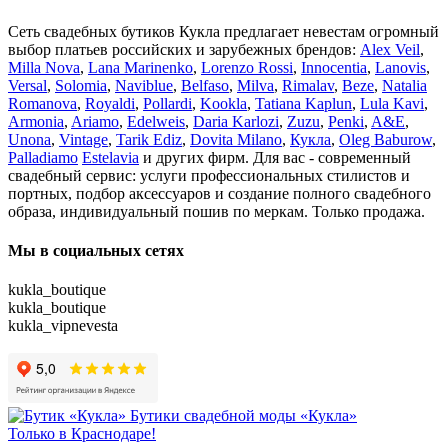
Сеть свадебных бутиков Кукла предлагает невестам огромный
выбор платьев российских и зарубежных брендов:
Alex Veil
,
Milla Nova
,
Lana Marinenko
,
Lorenzo Rossi
,
Innocentia
,
Lanovis
,
Versal
,
Solomia
,
Naviblue
,
Belfaso
,
Milva
,
Rimalav
,
Beze
,
Natalia
Romanova
,
Royaldi
,
Pollardi
,
Kookla
,
Tatiana Kaplun
,
Lula Kavi
,
Armonia
,
Ariamo
,
Edelweis
,
Daria Karlozi
,
Zuzu
,
Penki
,
A&Е
,
Unona
,
Vintage
,
Tarik Ediz
,
Dovita Milano
,
Кукла
,
Oleg Baburow
,
Palladiamo
Estelavia
и других фирм. Для вас - современный
свадебный сервис: услуги профессиональных стилистов и
портных, подбор аксессуаров и создание полного свадебного
образа, индивидуальный пошив по меркам. Только продажа.
Мы в социальных сетях
kukla_boutique
kukla_boutique
kukla_vipnevesta
Бутики свадебной моды «Кукла»
Только в Краснодаре!