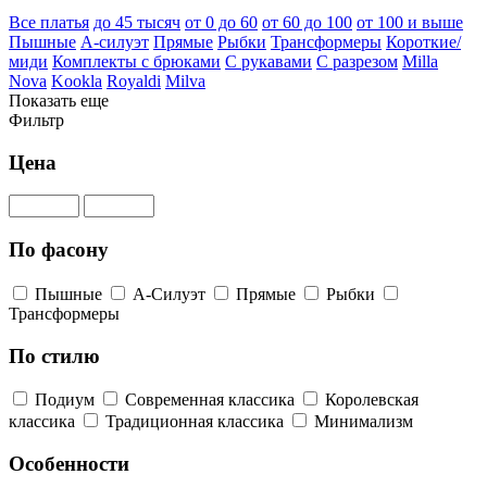
Все платья
до 45 тысяч
от 0 до 60
от 60 до 100
от 100 и выше
Пышные
А-силуэт
Прямые
Рыбки
Трансформеры
Короткие/
миди
Комплекты с брюками
С рукавами
С разрезом
Milla
Nova
Kookla
Royaldi
Milva
Показать еще
Фильтр
Цена
По фасону
Пышные
А-Силуэт
Прямые
Рыбки
Трансформеры
По стилю
Подиум
Современная классика
Королевская
классика
Традиционная классика
Минимализм
Особенности