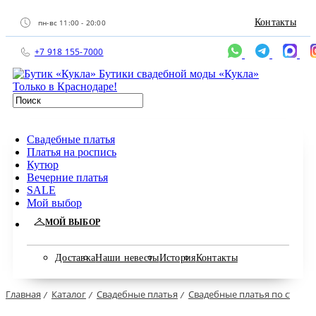
Контакты
пн-вс 11:00 - 20:00
+7 918 155-7000
Бутики свадебной моды «Кукла»
Только в Краснодаре!
Свадебные платья
Платья на роспись
Кутюр
Вечерние платья
SALE
Мой выбор
МОЙ ВЫБОР
Доставка
Наши невесты
История
Контакты
Главная
Каталог
Свадебные платья
Свадебные платья по стилю
/
/
/