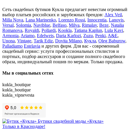
Сеть свадебных бутиков Кукла предлагает невестам огромный
выбор платьев российских и зарубежных брендов:
Alex Veil
,
Milla Nova
,
Lana Marinenko
,
Lorenzo Rossi
,
Innocentia
,
Lanovis
,
Versal
,
Solomia
,
Naviblue
,
Belfaso
,
Milva
,
Rimalav
,
Beze
,
Natalia
Romanova
,
Royaldi
,
Pollardi
,
Kookla
,
Tatiana Kaplun
,
Lula Kavi
,
Armonia
,
Ariamo
,
Edelweis
,
Daria Karlozi
,
Zuzu
,
Penki
,
A&Е
,
Unona
,
Vintage
,
Tarik Ediz
,
Dovita Milano
,
Кукла
,
Oleg Baburow
,
Palladiamo
Estelavia
и других фирм. Для вас - современный
свадебный сервис: услуги профессиональных стилистов и
портных, подбор аксессуаров и создание полного свадебного
образа, индивидуальный пошив по меркам. Только продажа.
Мы в социальных сетях
kukla_boutique
kukla_boutique
kukla_vipnevesta
Бутики свадебной моды «Кукла»
Только в Краснодаре!