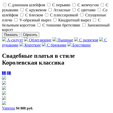
С длинным шлейфом
С перьями
С жемчугом
С
рукавами
С кружевом
Атласные
С цветами
Со
шлейфом
С блеском
C плиссировкой
Спущенные
плечи
V-образный вырез
Квадратный вырез
С
бельевым корсетом
C тонкими бретелями
Заниженный
корсет
А-силуэт
Облегающие
Пышные
С разрезом
С
рукавами
Короткие
С брюками
Блестящие
Свадебные платья в стиле
Королевская классика
Vanessa
94 800 руб.