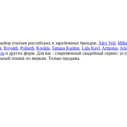
выбор платьев российских и зарубежных брендов:
Alex Veil
,
Mill
a
,
Royaldi
,
Pollardi
,
Kookla
,
Tatiana Kaplun
,
Lula Kavi
,
Armonia
,
Ari
via
и других фирм. Для вас - современный свадебный сервис: ус
льный пошив по меркам. Только продажа.