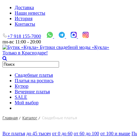
Доставка
Наши невесты
История
Контакты
+7 918 155-7000
пн-вс 11:00 - 20:00
Бутики свадебной моды «Кукла»
Только в Краснодаре!
Свадебные платья
Платья на роспись
Кутюр
Вечерние платья
SALE
Мой выбор
Главная
Каталог
Свадебные платья
/
/
Все платья
до 45 тысяч
от 0 до 60
от 60 до 100
от 100 и выше
П