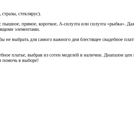
стразы, стеклярус).
: пышное, прямое, короткое, А-силуэта или силуэта «рыбка». Д
тящими элементами.
 бы не выбрать для самого важного дня блестящее свадебное пла
ное платье, выбрав из сотен моделей в наличии. Диапазон цен на
ы помочь в выборе!