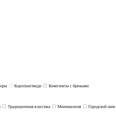
меры
Короткие/миди
Комплекты с брюками
а
Традиционная классика
Минимализм
Городской шик