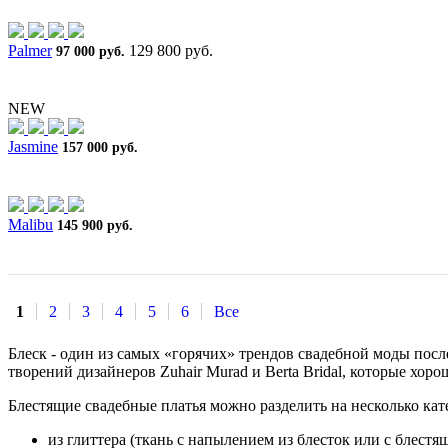
Palmer
129 800 руб.
97 000 руб.
NEW
Jasmine
157 000 руб.
Malibu
145 900 руб.
1
2
3
4
5
6
Все
Блеск - один из самых «горячих» трендов свадебной моды посл
творений дизайнеров Zuhair Murad и Berta Bridal, которые хо
Блестящие свадебные платья можно разделить на несколько кат
из глиттера (ткань с напылением из блесток или с блест