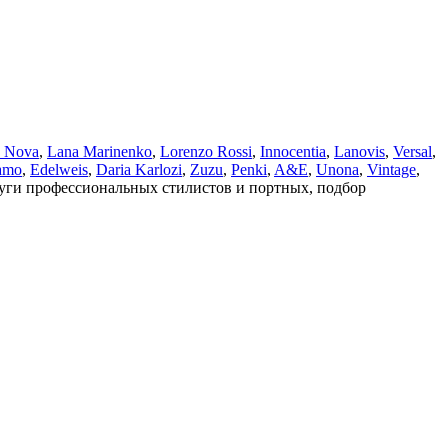
a Nova
,
Lana Marinenko
,
Lorenzo Rossi
,
Innocentia
,
Lanovis
,
Versal
,
amo
,
Edelweis
,
Daria Karlozi
,
Zuzu
,
Penki
,
A&Е
,
Unona
,
Vintage
,
луги профессиональных стилистов и портных, подбор