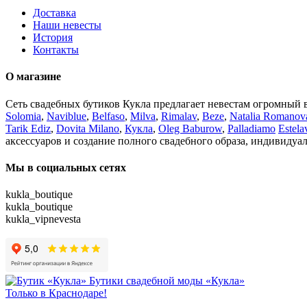
Доставка
Наши невесты
История
Контакты
О магазине
Сеть свадебных бутиков Кукла предлагает невестам огромный 
Solomia
,
Naviblue
,
Belfaso
,
Milva
,
Rimalav
,
Beze
,
Natalia Romanov
Tarik Ediz
,
Dovita Milano
,
Кукла
,
Oleg Baburow
,
Palladiamo
Estela
аксессуаров и создание полного свадебного образа, индивидуа
Мы в социальных сетях
kukla_boutique
kukla_boutique
kukla_vipnevesta
Бутики свадебной моды «Кукла»
Только в Краснодаре!