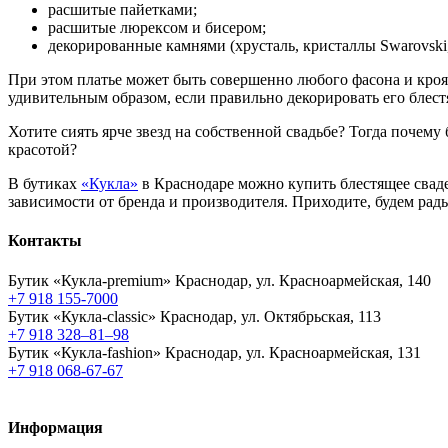
расшитые пайетками;
расшитые люрексом и бисером;
декорированные камнями (хрусталь, кристаллы Swarovski, 
При этом платье может быть совершенно любого фасона и кроя
удивительным образом, если правильно декорировать его блес
Хотите сиять ярче звезд на собственной свадьбе? Тогда почему
красотой?
В бутиках
«Кукла»
в Краснодаре можно купить блестящее свадеб
зависимости от бренда и производителя. Приходите, будем рад
Контакты
Бутик «Кукла-premium»
Краснодар, ул. Красноармейская, 140
+7 918 155-7000
Бутик «Кукла-classic»
Краснодар, ул. Октябрьская, 113
+7 918 328–81–98
Бутик «Кукла-fashion»
Краснодар, ул. Красноармейская, 131
+7 918 068-67-67
Информация