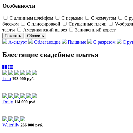
Особенности
С длинным шлейфом
С перьями
С жемчугом
С р
блеском
C плиссировкой
Спущенные плечи
V-образ
тафты
Американский вырез
Заниженный корсет
А-силуэт
Облегающие
Пышные
С разрезом
С ру
Блестящие свадебные платья
Leto
193 000 руб.
Dolly
114 000 руб.
Waterlily
266 000 руб.