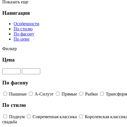
Показать еще
Навигация
Особенности
По стилю
По фасону
По цене
Фильтр
Цена
По фасону
Пышные
А-Силуэт
Прямые
Рыбки
Трансфор
По стилю
Подиум
Современная классика
Королевская классик
свадьба