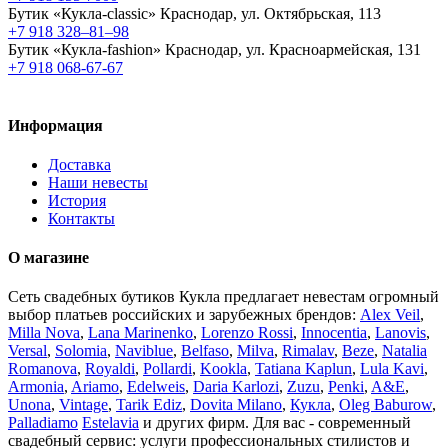
Бутик «Кукла-classic»
Краснодар, ул. Октябрьская, 113
+7 918 328–81–98
Бутик «Кукла-fashion»
Краснодар, ул. Красноармейская, 131
+7 918 068-67-67
Информация
Доставка
Наши невесты
История
Контакты
О магазине
Сеть свадебных бутиков Кукла предлагает невестам огромный
выбор платьев российских и зарубежных брендов:
Alex Veil
,
Milla Nova
,
Lana Marinenko
,
Lorenzo Rossi
,
Innocentia
,
Lanovis
,
Versal
,
Solomia
,
Naviblue
,
Belfaso
,
Milva
,
Rimalav
,
Beze
,
Natalia
Romanova
,
Royaldi
,
Pollardi
,
Kookla
,
Tatiana Kaplun
,
Lula Kavi
,
Armonia
,
Ariamo
,
Edelweis
,
Daria Karlozi
,
Zuzu
,
Penki
,
A&Е
,
Unona
,
Vintage
,
Tarik Ediz
,
Dovita Milano
,
Кукла
,
Oleg Baburow
,
Palladiamo
Estelavia
и других фирм. Для вас - современный
свадебный сервис: услуги профессиональных стилистов и