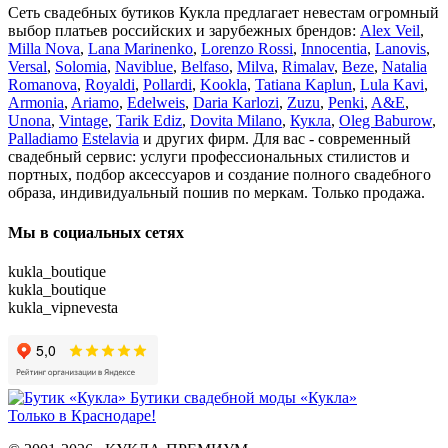
Сеть свадебных бутиков Кукла предлагает невестам огромный
выбор платьев российских и зарубежных брендов:
Alex Veil
,
Milla Nova
,
Lana Marinenko
,
Lorenzo Rossi
,
Innocentia
,
Lanovis
,
Versal
,
Solomia
,
Naviblue
,
Belfaso
,
Milva
,
Rimalav
,
Beze
,
Natalia
Romanova
,
Royaldi
,
Pollardi
,
Kookla
,
Tatiana Kaplun
,
Lula Kavi
,
Armonia
,
Ariamo
,
Edelweis
,
Daria Karlozi
,
Zuzu
,
Penki
,
A&Е
,
Unona
,
Vintage
,
Tarik Ediz
,
Dovita Milano
,
Кукла
,
Oleg Baburow
,
Palladiamo
Estelavia
и других фирм. Для вас - современный
свадебный сервис: услуги профессиональных стилистов и
портных, подбор аксессуаров и создание полного свадебного
образа, индивидуальный пошив по меркам. Только продажа.
Мы в социальных сетях
kukla_boutique
kukla_boutique
kukla_vipnevesta
Бутики свадебной моды «Кукла»
Только в Краснодаре!