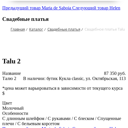
Предыдущий товар
Maria de Saboia
Следующий товар
Helen
Свадебные платья
Главная
Каталог
Свадебные платья
Свадебное платье Talu 2
/
/
/
Talu 2
Название
87 350 руб.
Талю 2
В наличии: бутик Кукла classic, ул. Октябрьская, 113
*цена может варьироваться в зависимости от текущего курса
$
Цвет
Молочный
Особенности
С длинным шлейфом / С рукавами / С блеском / Спущенные
плечи / С бельевым корсетом