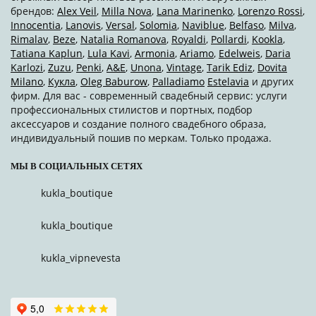
брендов:
Alex Veil
,
Milla Nova
,
Lana Marinenko
,
Lorenzo Rossi
,
Innocentia
,
Lanovis
,
Versal
,
Solomia
,
Naviblue
,
Belfaso
,
Milva
,
Rimalav
,
Beze
,
Natalia Romanova
,
Royaldi
,
Pollardi
,
Kookla
,
Tatiana Kaplun
,
Lula Kavi
,
Armonia
,
Ariamo
,
Edelweis
,
Daria
Karlozi
,
Zuzu
,
Penki
,
A&Е
,
Unona
,
Vintage
,
Tarik Ediz
,
Dovita
Milano
,
Кукла
,
Oleg Baburow
,
Palladiamo
Estelavia
и других
фирм. Для вас - современный свадебный сервис: услуги
профессиональных стилистов и портных, подбор
аксессуаров и создание полного свадебного образа,
индивидуальный пошив по меркам. Только продажа.
МЫ В СОЦИАЛЬНЫХ СЕТЯХ
kukla_boutique
kukla_boutique
kukla_vipnevesta