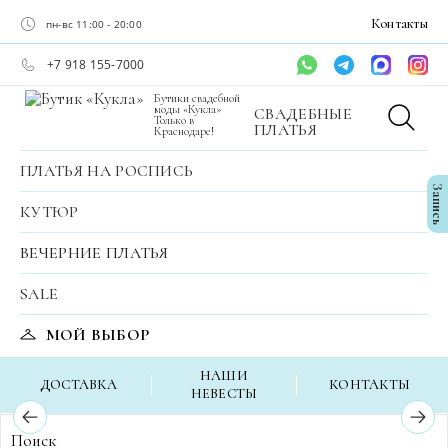
Контакты
пн-вс 11:00 - 20:00
+7 918 155-7000
Бутики свадебной
моды «Кукла»
СВАДЕБНЫЕ
Только в
ПЛАТЬЯ
Краснодаре!
ПЛАТЬЯ НА РОСПИСЬ
Вечерние платья
Запись
КУТЮР
вная
Вечерние платья / выпускные платья
Вечернее платье Naity
/
/
ВЕЧЕРНИЕ ПЛАТЬЯ
SALE
МОЙ ВЫБОР
НАШИ
ДОСТАВКА
КОНТАКТЫ
НЕВЕСТЫ