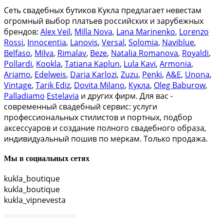
Сеть свадебных бутиков Кукла предлагает невестам
огромный выбор платьев российских и зарубежных
брендов:
Alex Veil
,
Milla Nova
,
Lana Marinenko
,
Lorenzo
Rossi
,
Innocentia
,
Lanovis
,
Versal
,
Solomia
,
Naviblue
,
Belfaso
,
Milva
,
Rimalav
,
Beze
,
Natalia Romanova
,
Royaldi
,
Pollardi
,
Kookla
,
Tatiana Kaplun
,
Lula Kavi
,
Armonia
,
Ariamo
,
Edelweis
,
Daria Karlozi
,
Zuzu
,
Penki
,
A&Е
,
Unona
,
Vintage
,
Tarik Ediz
,
Dovita Milano
,
Кукла
,
Oleg Baburow
,
Palladiamo
Estelavia
и других фирм. Для вас -
современный свадебный сервис: услуги
профессиональных стилистов и портных, подбор
аксессуаров и создание полного свадебного образа,
индивидуальный пошив по меркам. Только продажа.
Мы в социальных сетях
kukla_boutique
kukla_boutique
kukla_vipnevesta