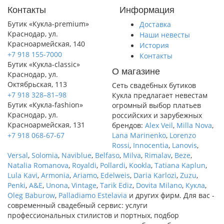
Контакты
Информация
Бутик «Кукла-premium»
Доставка
Краснодар, ул.
Наши невесты
Красноармейская, 140
История
+7 918 155-7000
Контакты
Бутик «Кукла-classic»
О магазине
Краснодар, ул.
Октябрьская, 113
Сеть свадебных бутиков
+7 918 328–81–98
Кукла предлагает невестам
Бутик «Кукла-fashion»
огромный выбор платьев
Краснодар, ул.
российских и зарубежных
Красноармейская, 131
брендов:
Alex Veil
,
Milla Nova
,
+7 918 068-67-67
Lana Marinenko
,
Lorenzo
Rossi
,
Innocentia
,
Lanovis
,
Versal
,
Solomia
,
Naviblue
,
Belfaso
,
Milva
,
Rimalav
,
Beze
,
Natalia Romanova
,
Royaldi
,
Pollardi
,
Kookla
,
Tatiana Kaplun
,
Lula Kavi
,
Armonia
,
Ariamo
,
Edelweis
,
Daria Karlozi
,
Zuzu
,
Penki
,
A&Е
,
Unona
,
Vintage
,
Tarik Ediz
,
Dovita Milano
,
Кукла
,
Oleg Baburow
,
Palladiamo
Estelavia
и других фирм. Для вас -
современный свадебный сервис: услуги
профессиональных стилистов и портных, подбор