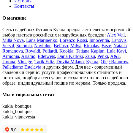
История
Контакты
О магазине
Сеть свадебных бутиков Кукла предлагает невестам огромный
выбор платьев российских и зарубежных брендов:
Alex Veil
,
Milla Nova
,
Lana Marinenko
,
Lorenzo Rossi
,
Innocentia
,
Lanovis
,
Versal
,
Solomia
,
Naviblue
,
Belfaso
,
Milva
,
Rimalav
,
Beze
,
Natalia
Romanova
,
Royaldi
,
Pollardi
,
Kookla
,
Tatiana Kaplun
,
Lula Kavi
,
Armonia
,
Ariamo
,
Edelweis
,
Daria Karlozi
,
Zuzu
,
Penki
,
A&Е
,
Unona
,
Vintage
,
Tarik Ediz
,
Dovita Milano
,
Кукла
,
Oleg Baburow
,
Palladiamo
Estelavia
и других фирм. Для вас - современный
свадебный сервис: услуги профессиональных стилистов и
портных, подбор аксессуаров и создание полного свадебного
образа, индивидуальный пошив по меркам. Только продажа.
Мы в социальных сетях
kukla_boutique
kukla_boutique
kukla_vipnevesta