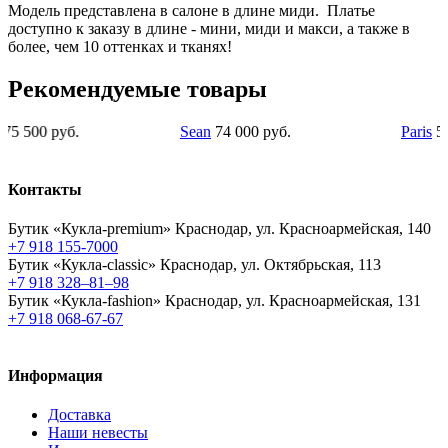
Модель представлена в салоне в длине миди. Платье
доступно к заказу в длине - мини, миди и макси, а также в
более, чем 10 оттенках и тканях!
Рекомендуемые товары
 руб.
Sean
74 000 руб.
Paris
59 000 р
Контакты
Бутик «Кукла-premium»
Краснодар, ул. Красноармейская, 140
+7 918 155-7000
Бутик «Кукла-classic»
Краснодар, ул. Октябрьская, 113
+7 918 328–81–98
Бутик «Кукла-fashion»
Краснодар, ул. Красноармейская, 131
+7 918 068-67-67
Информация
Доставка
Наши невесты