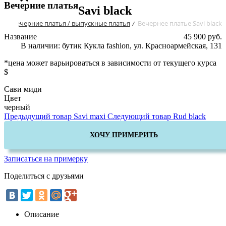
Вечерние платья
Savi black
ог
Вечерние платья / выпускные платья
Вечернее платье Savi black
/
/
Название
45 900 руб.
В наличии: бутик Кукла fashion, ул. Красноармейская, 131
*цена может варьироваться в зависимости от текущего курса
$
Сави миди
Цвет
черный
Предыдущий товар
Savi maxi
Следующий товар
Rud black
ХОЧУ ПРИМЕРИТЬ
Записаться на примерку
Поделиться с друзьями
Описание