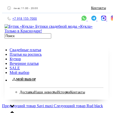
Контакты
пн-вс 11:00 - 20:00
+7 918 155-7000
Бутики свадебной моды «Кукла»
Только в Краснодаре!
Свадебные платья
Платья на роспись
Кутюр
Вечерние платья
SALE
Мой выбор
МОЙ ВЫБОР
Доставка
Наши невесты
История
Контакты
Предыдущий товар
Savi maxi
Следующий товар
Rud black