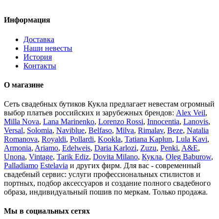
Информация
Доставка
Наши невесты
История
Контакты
О магазине
Сеть свадебных бутиков Кукла предлагает невестам огромный
выбор платьев российских и зарубежных брендов:
Alex Veil
,
Milla Nova
,
Lana Marinenko
,
Lorenzo Rossi
,
Innocentia
,
Lanovis
,
Versal
,
Solomia
,
Naviblue
,
Belfaso
,
Milva
,
Rimalav
,
Beze
,
Natalia
Romanova
,
Royaldi
,
Pollardi
,
Kookla
,
Tatiana Kaplun
,
Lula Kavi
,
Armonia
,
Ariamo
,
Edelweis
,
Daria Karlozi
,
Zuzu
,
Penki
,
A&Е
,
Unona
,
Vintage
,
Tarik Ediz
,
Dovita Milano
,
Кукла
,
Oleg Baburow
,
Palladiamo
Estelavia
и других фирм. Для вас - современный
свадебный сервис: услуги профессиональных стилистов и
портных, подбор аксессуаров и создание полного свадебного
образа, индивидуальный пошив по меркам. Только продажа.
Мы в социальных сетях