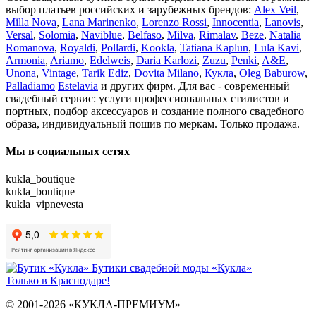
выбор платьев российских и зарубежных брендов:
Alex Veil
,
Milla Nova
,
Lana Marinenko
,
Lorenzo Rossi
,
Innocentia
,
Lanovis
,
Versal
,
Solomia
,
Naviblue
,
Belfaso
,
Milva
,
Rimalav
,
Beze
,
Natalia
Romanova
,
Royaldi
,
Pollardi
,
Kookla
,
Tatiana Kaplun
,
Lula Kavi
,
Armonia
,
Ariamo
,
Edelweis
,
Daria Karlozi
,
Zuzu
,
Penki
,
A&Е
,
Unona
,
Vintage
,
Tarik Ediz
,
Dovita Milano
,
Кукла
,
Oleg Baburow
,
Palladiamo
Estelavia
и других фирм. Для вас - современный
свадебный сервис: услуги профессиональных стилистов и
портных, подбор аксессуаров и создание полного свадебного
образа, индивидуальный пошив по меркам. Только продажа.
Мы в социальных сетях
kukla_boutique
kukla_boutique
kukla_vipnevesta
Бутики свадебной моды «Кукла»
Только в Краснодаре!
© 2001-2026 «КУКЛА-ПРЕМИУМ»