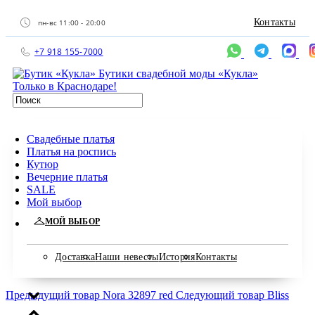
Контакты
пн-вс 11:00 - 20:00
+7 918 155-7000
Бутики свадебной моды «Кукла»
Только в Краснодаре!
Свадебные платья
Платья на роспись
Кутюр
Вечерние платья
SALE
Мой выбор
МОЙ ВЫБОР
Доставка
Наши невесты
История
Контакты
Предыдущий товар
Nora 32897 red
Следующий товар
Bliss