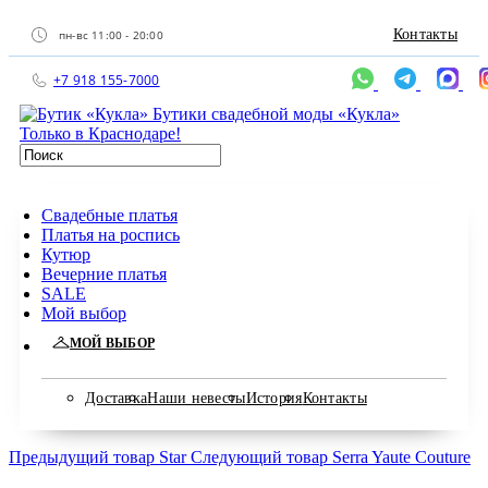
Контакты
пн-вс 11:00 - 20:00
+7 918 155-7000
Бутики свадебной моды «Кукла»
Только в Краснодаре!
Свадебные платья
Платья на роспись
Кутюр
Вечерние платья
SALE
Мой выбор
МОЙ ВЫБОР
Доставка
Наши невесты
История
Контакты
Предыдущий товар
Star
Следующий товар
Serra Yaute Couture