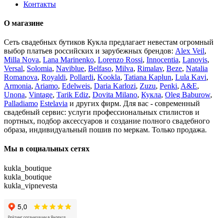
Контакты
О магазине
Сеть свадебных бутиков Кукла предлагает невестам огромный
выбор платьев российских и зарубежных брендов:
Alex Veil
,
Milla Nova
,
Lana Marinenko
,
Lorenzo Rossi
,
Innocentia
,
Lanovis
,
Versal
,
Solomia
,
Naviblue
,
Belfaso
,
Milva
,
Rimalav
,
Beze
,
Natalia
Romanova
,
Royaldi
,
Pollardi
,
Kookla
,
Tatiana Kaplun
,
Lula Kavi
,
Armonia
,
Ariamo
,
Edelweis
,
Daria Karlozi
,
Zuzu
,
Penki
,
A&Е
,
Unona
,
Vintage
,
Tarik Ediz
,
Dovita Milano
,
Кукла
,
Oleg Baburow
,
Palladiamo
Estelavia
и других фирм. Для вас - современный
свадебный сервис: услуги профессиональных стилистов и
портных, подбор аксессуаров и создание полного свадебного
образа, индивидуальный пошив по меркам. Только продажа.
Мы в социальных сетях
kukla_boutique
kukla_boutique
kukla_vipnevesta