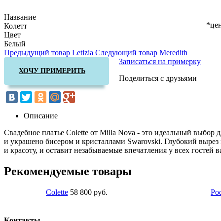
Название
*цен
Колетт
Цвет
Белый
Предыдущий товар
Letizia
Следующий товар
Meredith
Записаться на примерку
ХОЧУ ПРИМЕРИТЬ
Поделиться с друзьями
Описание
Свадебное платье Colette от Milla Nova - это идеальный выбор 
и украшено бисером и кристаллами Swarovski. Глубокий вырез н
и красоту, и оставит незабываемые впечатления у всех гостей 
Рекомендуемые товары
Colette
58 800 руб.
Podolina
59
Контакты