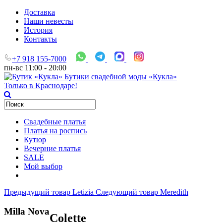
Доставка
Наши невесты
История
Контакты
+7 918 155-7000
пн-вс 11:00 - 20:00
Бутики свадебной моды «Кукла»
Только в Краснодаре!
Свадебные платья
Платья на роспись
Кутюр
Вечерние платья
SALE
Мой выбор
Предыдущий товар
Letizia
Следующий товар
Meredith
Milla Nova
Colette