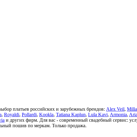
выбор платьев российских и зарубежных брендов:
Alex Veil
,
Mill
a
,
Royaldi
,
Pollardi
,
Kookla
,
Tatiana Kaplun
,
Lula Kavi
,
Armonia
,
Ari
via
и других фирм. Для вас - современный свадебный сервис: ус
льный пошив по меркам. Только продажа.