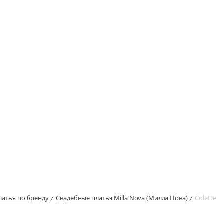
латья по бренду
Свадебные платья Milla Nova (Милла Нова)
Colette
/
/