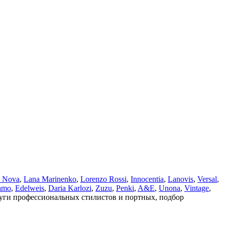
a Nova
,
Lana Marinenko
,
Lorenzo Rossi
,
Innocentia
,
Lanovis
,
Versal
,
amo
,
Edelweis
,
Daria Karlozi
,
Zuzu
,
Penki
,
A&Е
,
Unona
,
Vintage
,
луги профессиональных стилистов и портных, подбор