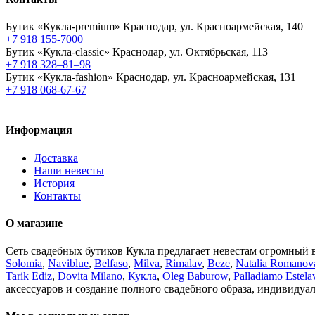
Бутик «Кукла-premium»
Краснодар, ул. Красноармейская, 140
+7 918 155-7000
Бутик «Кукла-classic»
Краснодар, ул. Октябрьская, 113
+7 918 328–81–98
Бутик «Кукла-fashion»
Краснодар, ул. Красноармейская, 131
+7 918 068-67-67
Информация
Доставка
Наши невесты
История
Контакты
О магазине
Сеть свадебных бутиков Кукла предлагает невестам огромный 
Solomia
,
Naviblue
,
Belfaso
,
Milva
,
Rimalav
,
Beze
,
Natalia Romanov
Tarik Ediz
,
Dovita Milano
,
Кукла
,
Oleg Baburow
,
Palladiamo
Estela
аксессуаров и создание полного свадебного образа, индивидуа