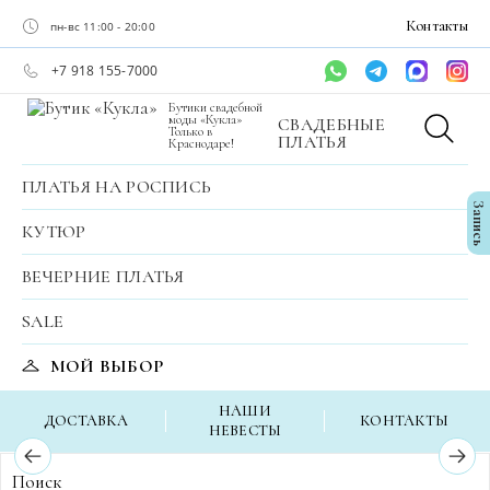
Контакты
пн-вс 11:00 - 20:00
+7 918 155-7000
Бутики свадебной
моды «Кукла»
СВАДЕБНЫЕ
Только в
ПЛАТЬЯ
Краснодаре!
ПЛАТЬЯ НА РОСПИСЬ
Milla Nova
Запись
КУТЮР
Главная
Свадебные платья по бренду
Свадебные платья Milla 
/
/
ВЕЧЕРНИЕ ПЛАТЬЯ
SALE
МОЙ ВЫБОР
НАШИ
ДОСТАВКА
КОНТАКТЫ
НЕВЕСТЫ