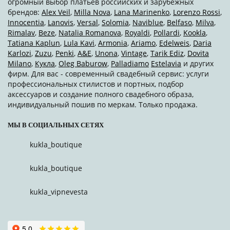
огромный выбор платьев российских и зарубежных
брендов:
Alex Veil
,
Milla Nova
,
Lana Marinenko
,
Lorenzo Rossi
,
Innocentia
,
Lanovis
,
Versal
,
Solomia
,
Naviblue
,
Belfaso
,
Milva
,
Rimalav
,
Beze
,
Natalia Romanova
,
Royaldi
,
Pollardi
,
Kookla
,
Tatiana Kaplun
,
Lula Kavi
,
Armonia
,
Ariamo
,
Edelweis
,
Daria
Karlozi
,
Zuzu
,
Penki
,
A&Е
,
Unona
,
Vintage
,
Tarik Ediz
,
Dovita
Milano
,
Кукла
,
Oleg Baburow
,
Palladiamo
Estelavia
и других
фирм. Для вас - современный свадебный сервис: услуги
профессиональных стилистов и портных, подбор
аксессуаров и создание полного свадебного образа,
индивидуальный пошив по меркам. Только продажа.
МЫ В СОЦИАЛЬНЫХ СЕТЯХ
kukla_boutique
kukla_boutique
kukla_vipnevesta