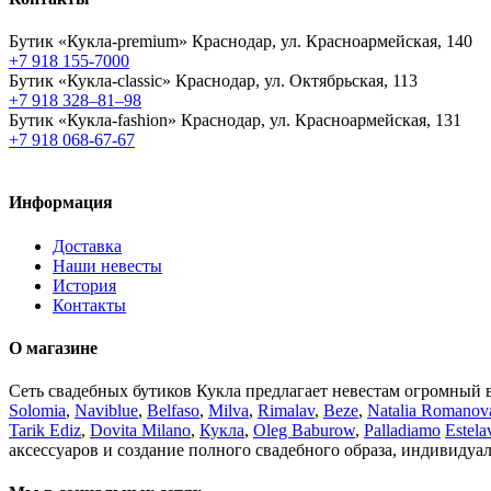
Бутик «Кукла-premium»
Краснодар, ул. Красноармейская, 140
+7 918 155-7000
Бутик «Кукла-classic»
Краснодар, ул. Октябрьская, 113
+7 918 328–81–98
Бутик «Кукла-fashion»
Краснодар, ул. Красноармейская, 131
+7 918 068-67-67
Информация
Доставка
Наши невесты
История
Контакты
О магазине
Сеть свадебных бутиков Кукла предлагает невестам огромный 
Solomia
,
Naviblue
,
Belfaso
,
Milva
,
Rimalav
,
Beze
,
Natalia Romanov
Tarik Ediz
,
Dovita Milano
,
Кукла
,
Oleg Baburow
,
Palladiamo
Estela
аксессуаров и создание полного свадебного образа, индивидуа