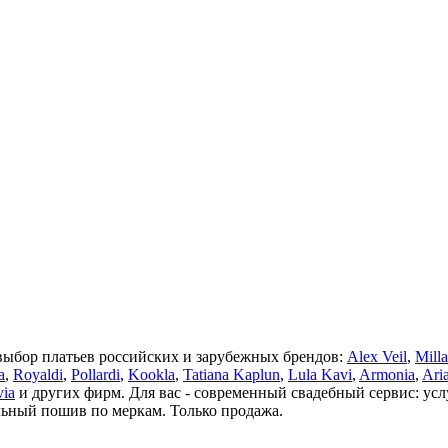
выбор платьев российских и зарубежных брендов:
Alex Veil
,
Mill
a
,
Royaldi
,
Pollardi
,
Kookla
,
Tatiana Kaplun
,
Lula Kavi
,
Armonia
,
Ari
via
и других фирм. Для вас - современный свадебный сервис: ус
льный пошив по меркам. Только продажа.