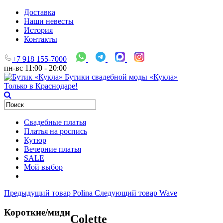
Доставка
Наши невесты
История
Контакты
+7 918 155-7000
пн-вс 11:00 - 20:00
Бутики свадебной моды «Кукла»
Только в Краснодаре!
Свадебные платья
Платья на роспись
Кутюр
Вечерние платья
SALE
Мой выбор
Предыдущий товар
Polina
Следующий товар
Wave
Короткие/миди
Colette