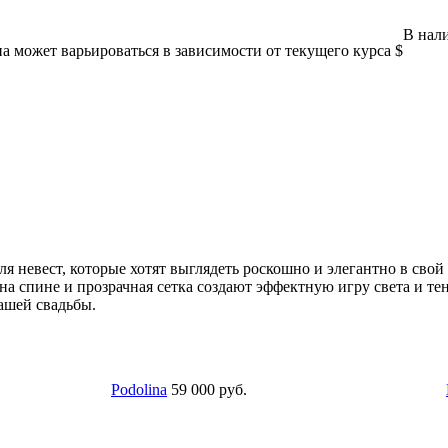
В нали
а может варьироваться в зависимости от текущего курса $
для невест, которые хотят выглядеть роскошно и элегантно в сво
а спине и прозрачная сетка создают эффектную игру света и тени
вашей свадьбы.
dolina
59 000 руб.
Meredith
81 900 руб