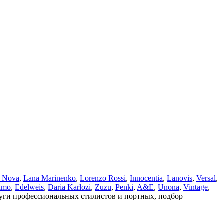
a Nova
,
Lana Marinenko
,
Lorenzo Rossi
,
Innocentia
,
Lanovis
,
Versal
,
amo
,
Edelweis
,
Daria Karlozi
,
Zuzu
,
Penki
,
A&Е
,
Unona
,
Vintage
,
луги профессиональных стилистов и портных, подбор