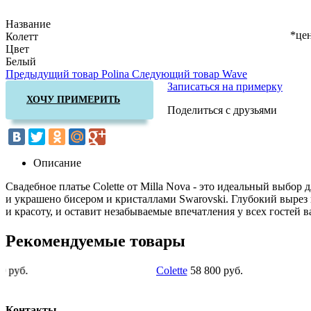
Название
*цен
Колетт
Цвет
Белый
Предыдущий товар
Polina
Следующий товар
Wave
Записаться на примерку
ХОЧУ ПРИМЕРИТЬ
Поделиться с друзьями
Описание
Свадебное платье Colette от Milla Nova - это идеальный выбор 
и украшено бисером и кристаллами Swarovski. Глубокий вырез н
и красоту, и оставит незабываемые впечатления у всех гостей 
Рекомендуемые товары
Colette
58 800 руб.
Po
Контакты